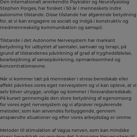
Den internationalt anerkendte Psykiater og Neurofysiolog
Stephen Porges, har forsket i 50 år i menneskets indre
autonome tilstande. Disse tilstande har afgørende betydning
for, at vi kan engagere os socialt og indgå i konstruktiv og
medmenneskelig kommunikation og samspil.
Tilstande i det Autonome Nervesystem har markant
betydning for udbyttet af samtaler, samvær og terapi, på
grund af tilstandenes påvirkning af grad af tryghedsfølelse,
bearbejdning af sansepåvirkning, opmærksomhed og
koncentrationsevne.
Når vi kommer tæt på mennesker i stress beredskab eller
affekt påvirkes vores eget nervesystem og vi kan opleve, at vi
selv bliver utrygge, urolige og kommer i forsvarsberedskab.
På kurset gennemgås den store betydning af egenomsorg
for vores eget nervesystem og vi afprøver regulerende
metoder, som kan anvendes forbyggende, gennem
anspændte situationer og efter vores arbejdsdag er omme.
Metoder til stimulation af Vagus nerven, som kan mindske