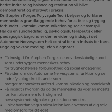
stress beredskab og regulere det Autonome Nervesystem til
bedre indre ro og balance og restitution vil blive
demonstreret og afprøvet i praksis.
Dr. Stephen Porges Polyvagale Teori belyser og forklarer
menneskets grundlæggende behov for at føle sig tryg og
forbundet i kontakt, kommunikation og socialt samspil.
Har du en sundhedsfaglig, psykologisk, terapeutisk eller
pædagogisk bagrund er denne viden og indsigt i det
Autonome Nervesystem helt central for din indsats for børn,
unge og voksne med og uden diagnoser.
Få indsigt i Dr. Stephen Porges neurovidenskabelige teori,
som underbygger menneskets behov
for tryghedsfølelse, forbundethed og social engagering.
Få viden om det Autonome Nervesystems funktion og de
indre fysiologiske tilstande, som
præger menneskets adfærd, kommunikation og handlekraft.
Få indsigt i hvordan du og de mennesker du yder en indsats
for, kan blive mere fortrolig med
nervesystemets signaler og reaktionsmønstre.
Oplev hvordan Vagus stimulation kan anvendes af dig selv
med omsorg for dit eget