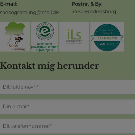
E-mail:
Postnr. & By:
3480 Fredensborg
sansogsamling@mail.dk
Kontakt mig herunder
D
i
t
E
f
-
u
m
l
T
a
d
e
i
e