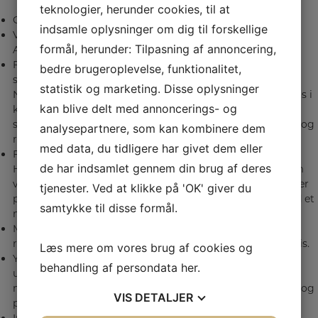
teknologier, herunder cookies, til at
Gennemgang af Dr. Stephen Porges Polyvagale Teori.
indsamle oplysninger om dig til forskellige
Vagus nervens forskellige funktioner i regulering af det
formål, herunder: Tilpasning af annoncering,
Autonome Nervesystem.
Faktorer som påvirker vores indre fysiologiske tilstande
bedre brugeroplevelse, funktionalitet,
styret af det Autonome
statistik og marketing. Disse oplysninger
Nervesystem og deres betydning for, at vi kan engagere os i
kan blive delt med annoncerings- og
kommunikation og
samspil, og være modtagelige for behandling, vejledning og
analysepartnere, som kan kombinere dem
rådgivning.
med data, du tidligere har givet dem eller
Fokus på egenomsorg.
de har indsamlet gennem din brug af deres
Hvordan kan vi som professionelle blive mere bevidste om
vore egne indre fysiologiske tilstande? Der gives eksempler
tjenester. Ved at klikke på 'OK' giver du
på strategier til regulering af os selv forud for mødet med et
samtykke til disse formål.
menneske i stress beredskab.
Metoder til Vagus nerve stimulation med henblik på
regulering af det autonome nervesystem afprøves i praksis.
Læs mere om vores brug af cookies og
Ydre regulering og sam-regulering kan grundlægge og
behandling af persondata
her
.
udvikle evne til selvregulering. Der gives eksempler på
metoder, som kan afstemme det autonome nervesystem og
VIS
DETALJER
på sigt fremme evne til selvregulering.