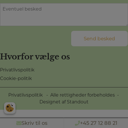
l
l
n
B
e
*
a
e
f
v
s
o
n
k
n
*
e
*
*
d
*
Hvorfor vælge os
Privatlivspolitik
Cookie-politik
Privatlivspolitik
- Alle rettigheder forbeholdes -
Designet af
Standout
Skriv til os
+45 27 12 88 21